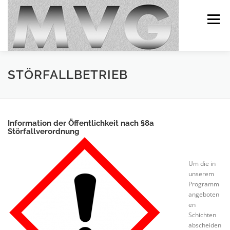
Zum
Inhalt
Menü
springen
MVG
ÜBER UNS
UMWELT
PROJEKTE
STÖRFALLBETRIEB
PROGRAMM
LEISTUNGSSPEKTRUM
Information der Öffentlichkeit
nach §8a
Störfallverordnung
QUALITÄT
KARRIERE/JOBS
Um die in
unserem
Programm
KONTAKT/IMPRESSUM
angeboten
en
Schichten
DATENSCHUTZERKLÄRUNG
abscheiden